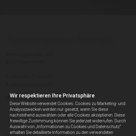
Appartementhaus Petranella
Wiseneggstraße 14/2
5562 Obertauern
T.
+43 699 177 44 010
E.
info@petranella.at
Wir respektieren Ihre Privatsphäre
Impressum
|
Datenschutz

Diese Website verwendet Cookies. Cookies zu Marketing- und
Analysezwecken werden nur gesetzt, wenn Sie diese
nachstehend auswählen oder alle Cookies akzeptieren. Diese
Anfrage
freiwillige Zustimmung können Sie jederzeit widerrufen. Durch
Auswahl von „Informationen zu Cookies und Datenschutz“
erhalten Sie detaillierte Information zu den verwendeten