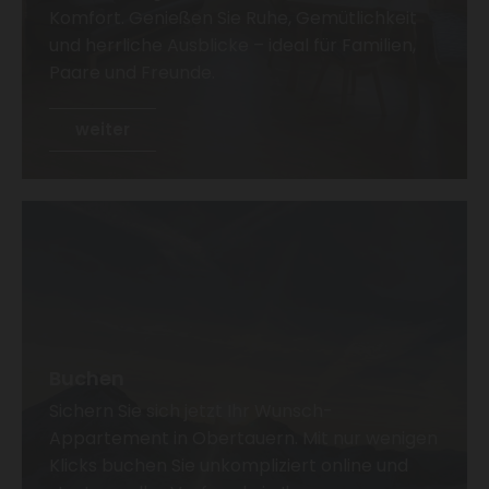
u
Komfort. Genießen Sie Ruhe, Gemütlichkeit
und herrliche Ausblicke – ideal für Familien,
s
Paare und Freunde.
b
i
weiter
e
t
e
t
g
r
o
ß
z
Buchen
ü
Sichern Sie sich jetzt Ihr Wunsch-
g
Appartement in Obertauern. Mit nur wenigen
i
Klicks buchen Sie unkompliziert online und