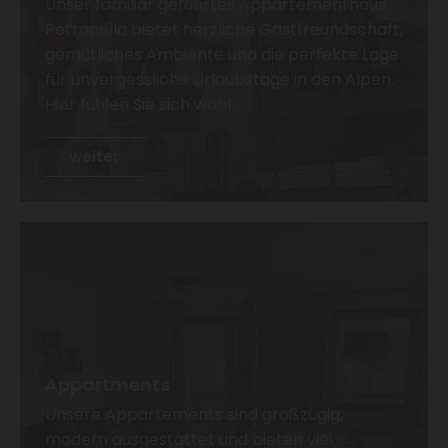
Unser familiär geführtes Appartementhaus
m
Petranella bietet herzliche Gastfreundschaft,
i
gemütliches Ambiente und die perfekte Lage
l
für unvergessliche Urlaubstage in den Alpen.
i
Hier fühlen Sie sich wohl.
ä
r
weiter
g
e
f
ü
h
r
t
e
s
Appartments
H
Unsere Appartements sind großzügig,
a
modern ausgestattet und bieten viel