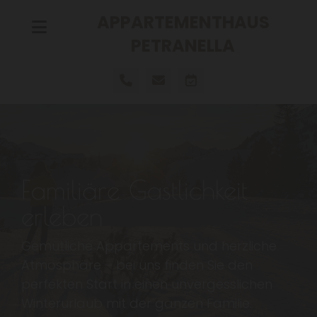
APPARTEMENTHAUS
PETRANELLA
I
Familiäre Gastlichkeit
h
erleben
r
Gemütliche Appartements und herzliche
Z
Atmosphäre – bei uns finden Sie den
perfekten Start in einen unvergesslichen
u
Winterurlaub mit der ganzen Familie.