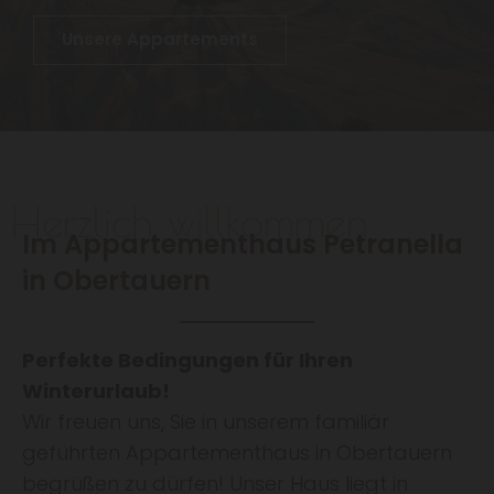
h
a
Unsere Appartements
u
s
e
i
Herzlich willkommen
Im Appartementhaus Petranella
m
in Obertauern
W
i
Perfekte Bedingungen für Ihren
n
Winterurlaub!
t
Wir freuen uns, Sie in unserem familiär
e
geführten Appartementhaus in Obertauern
begrüßen zu dürfen! Unser Haus liegt in