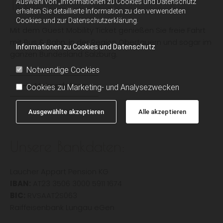
Ticket
Auswahl von „Informationen zu Cookies und Datenschutz“
erhalten Sie detaillierte Information zu den verwendeten
Cookies und zur Datenschutzerklärung.
Mit dem Guest Mobility Ticket genießen Sie freie Fahrt
mit Bus & Bahn, in der Region Obertauern und sogar im
Informationen zu Cookies und Datenschutz
ganzen Bundesland Salzburg.
Notwendige Cookies
Mehr erfahren
Cookies zu Marketing- und Analysezwecken
Ausgewählte akzeptieren
Alle akzeptieren
Unsere Bankdaten:
Laucher Appart Pension KG
IBAN:
AT23 3506 3000 5911 1674
BIC:
RVSAAT2S063
Raiffeisenbank Lungau eGen