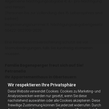
Allgemeine Nächtigungsabgabe € 4,- pro Nächtigung
und Person
(Personen bis zur Vollendung des 15. Lebensjahres sind
befreit)
Registrierungsnummer lt. Nächtigungsabgabengesetz:
50422-002300-2020
Eine Reiserücktrittsversicherung schützt sie vor
Stornobedingungen, falls Sie kurzfristig stornieren
müssen.
Familie Bogensperger freut sich auf Sie!
Petranella
Ihr Appartementhaus in Obertauern
Wir respektieren Ihre Privatsphäre
Diese Website verwendet Cookies. Cookies zu Marketing- und
Analysezwecken werden nur gesetzt, wenn Sie diese
Neu ab 2025: Guest Mobility
nachstehend auswählen oder alle Cookies akzeptieren. Diese
freiwillige Zustimmung können Sie jederzeit widerrufen. Durch